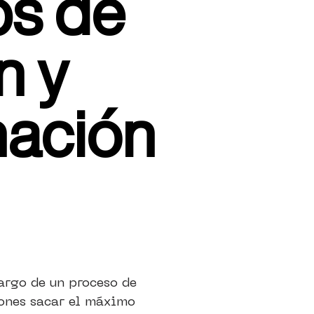
s de
n y
mación
largo de un proceso de
iones sacar el máximo