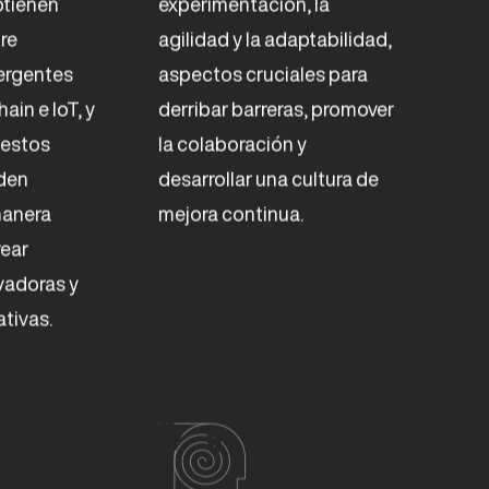
btienen
experimentación, la
re
agilidad y la adaptabilidad,
ergentes
aspectos cruciales para
ain e IoT, y
derribar barreras, promover
estos
la colaboración y
den
desarrollar una cultura de
manera
mejora continua.
rear
vadoras y
ativas.