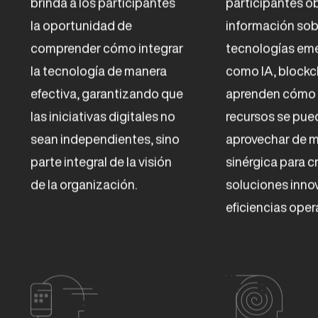
brinda a los participantes
participantes o
la oportunidad de
información sob
comprender cómo integrar
tecnologías em
la tecnología de manera
como IA, blockch
efectiva, garantizando que
aprenden cómo 
las iniciativas digitales no
recursos se pue
sean independientes, sino
aprovechar de 
parte integral de la visión
sinérgica para c
de la organización.
soluciones inno
eficiencias oper