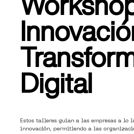
Workshop
Innovació
Transfor
Digital
Estos talleres guían a las empresas a lo 
innovación, permitiendo a las organizac