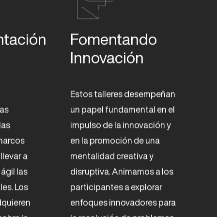
tación 

Fomentando 

Innovación
Estos talleres desempeñan
las
un papel fundamental en el
las
impulso de la innovación y
marcos
en la promoción de una
llevar a
mentalidad creativa y
ágil las
disruptiva. Animamos a los
ales. Los
participantes a explorar
dquieren
enfoques innovadores para