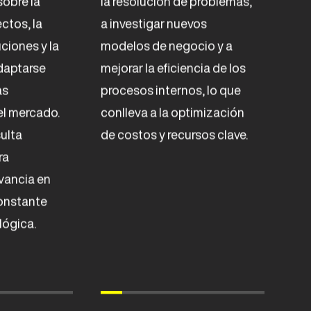
obre la
la resolución de problemas,
ctos, la
a investigar nuevos
uciones y la
modelos de negocio y a
daptarse
mejorar la eficiencia de los
as
procesos internos, lo que
el mercado.
conlleva a la optimización
sulta
de costos y recursos clave.
ra
vancia en
onstante
lógica.